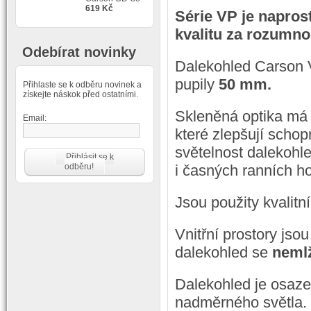
619 Kč
Série VP je napros
kvalitu za rozumno
Odebírat novinky
Dalekohled Carson
pupily
50 mm.
Přihlaste se k odběru novinek a
získejte náskok před ostatními.
Skleněná optika m
Email:
které zlepšují schop
světelnost dalekohle
Přihlásit se k
odběru!
i časných ranních ho
Jsou použity kvalitn
Vnitřní prostory js
dalekohled se
nemlž
Dalekohled je osaz
nadměrného světla. 