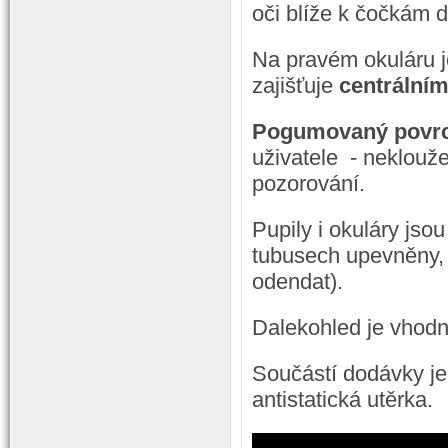
oči blíže k čočkám d
Na pravém okuláru 
zajišťuje
centrální
Pogumovaný povr
uživatele - neklouž
pozorování.
Pupily i okuláry j
tubusech upevněny, t
odendat).
Dalekohled je vhodný
Součástí dodávky je
antistatická utěrka.