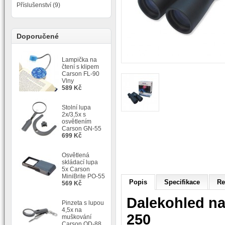
Příslušenství (9)
Doporučené
Lampička na
čtení s klipem
Carson FL-90
Vlny
589 Kč
Stolní lupa
2x/3,5x s
osvětlením
Carson GN-55
699 Kč
Osvětlená
skládací lupa
5x Carson
MiniBrite PO-55
Popis
Specifikace
Re
569 Kč
Dalekohled n
Pinzeta s lupou
4,5x na
250
muškování
Carson OD-88