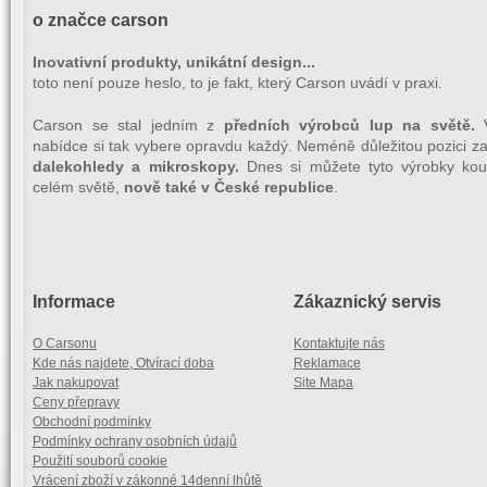
o značce carson
Inovativní produkty, unikátní design...
toto není pouze heslo, to je fakt, který Carson uvádí v praxi.
Carson se stal jedním z
předních výrobců lup na světě.
nabídce si tak vybere opravdu každý. Neméně důležitou pozici za
dalekohledy a mikroskopy.
Dnes si můžete tyto výrobky kou
celém světě,
nově také v České republice
.
Informace
Zákaznický servis
O Carsonu
Kontaktujte nás
Kde nás najdete, Otvírací doba
Reklamace
Jak nakupovat
Site Mapa
Ceny přepravy
Obchodní podmínky
Podmínky ochrany osobních údajů
Použití souborů cookie
Vrácení zboží v zákonné 14denní lhůtě