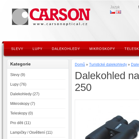
Jazyk
SLEVY
LUPY
DALEKOHLEDY
MIKROSKOPY
TELES
Kategorie
Domů
»
Turistické dalekohledy
»
Dale
Dalekohled n
Slevy (9)
250
Lupy (76)
Dalekohledy (27)
Mikroskopy (7)
Teleskopy (0)
Pro děti (11)
Lampičky / Osvětlení (11)